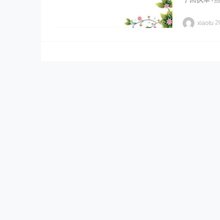
xiaotu
2