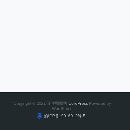
Copyright © 2021 证件照回执
CorePress
Powered by
WordPress
渝ICP备19016912号-5