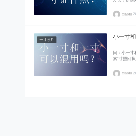
xiaotu
2
小一寸和
一寸照片
问：小一寸
索“寸照回
xiaotu
2