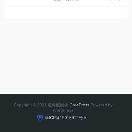
Copyright © 2021 证件照回执
CorePress
Powered by
WordPress
渝ICP备19016912号-5