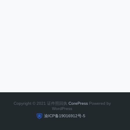
Copyright © 2021 证件照回执
CorePress
Powered by
WordPress
渝ICP备19016912号-5