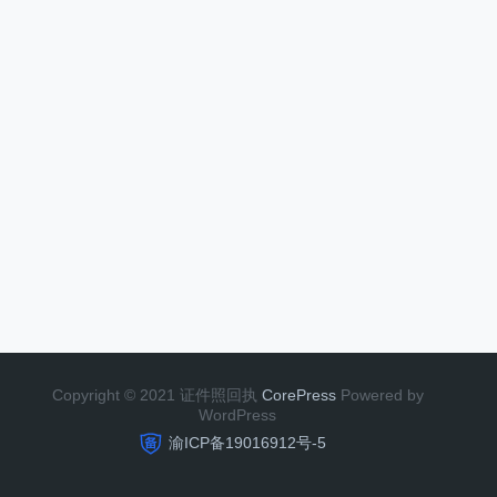
Copyright © 2021 证件照回执
CorePress
Powered by
WordPress
渝ICP备19016912号-5