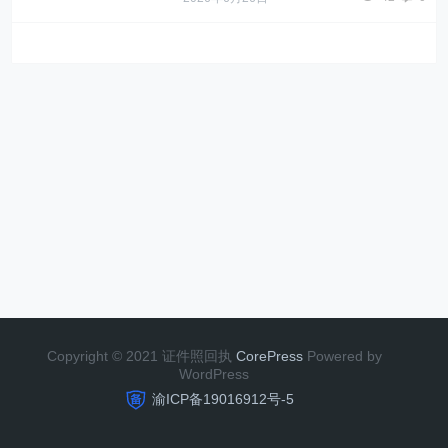
Copyright © 2021 证件照回执
CorePress
Powered by
WordPress
渝ICP备19016912号-5