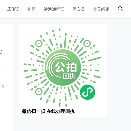
居住证
护照
港澳通行证
保安员
常见问题
能
”
…
0
微信扫一扫 在线办理回执
……