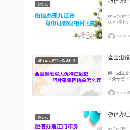
微信办理
身份证
微信办理九
执单+照片
xiaotu
2
全国退役
退役军人优待证数码回执
问：全国退
公众号进行
xiaotu
2
微信办理
身份证
微信办理江