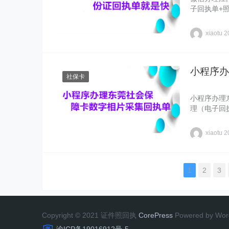
子回执单+
xiaotu
2
小程序办
社保卡
小程序办理
理（电子回
xiaotu
2
1
2
3
Copyright © 2021 证件照回执
CorePress
Powered by Wor
渝ICP备19016912号-5